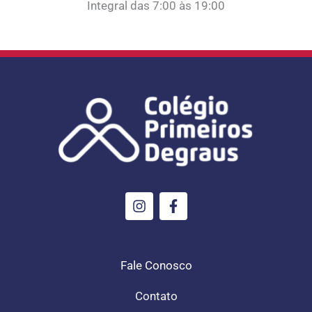
Integral das 7:00 às 19:00
I
F
n
a
s
c
t
e
a
b
g
o
Fale Conosco
r
o
a
k
Contato
m
-