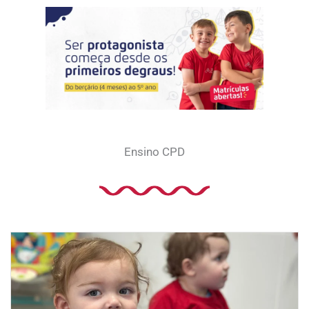
Ir
para
o
conteúdo
Ensino CPD