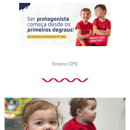
Ir
para
o
conteúdo
Ensino CPD