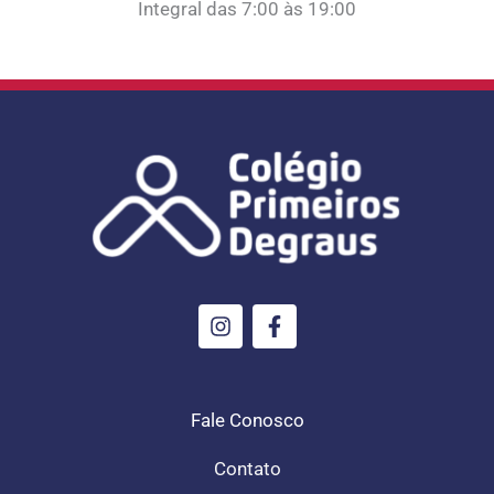
Integral das 7:00 às 19:00
I
F
n
a
s
c
t
e
a
b
g
o
Fale Conosco
r
o
a
k
Contato
m
-