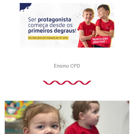
Ir
para
o
conteúdo
Ensino CPD