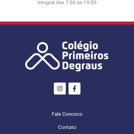
Integral das 7:00 às 19:00
I
F
n
a
s
c
t
e
a
b
g
o
Fale Conosco
r
o
a
k
Contato
m
-