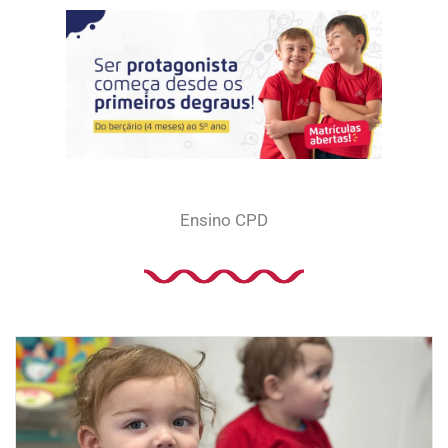
Ir
para
o
conteúdo
Ensino CPD