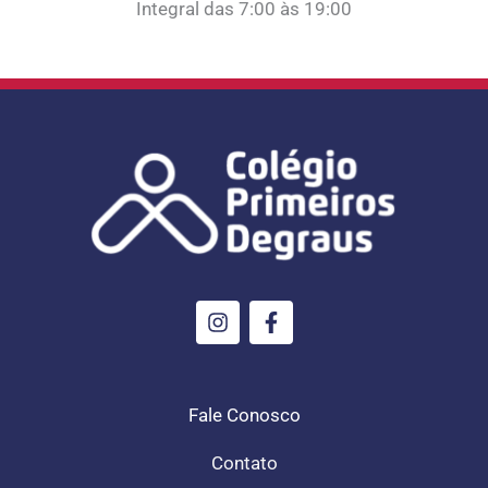
Integral das 7:00 às 19:00
I
F
n
a
s
c
t
e
a
b
g
o
Fale Conosco
r
o
a
k
Contato
m
-