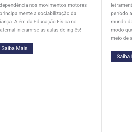
ndependência nos movimentos motores
letrament
principalmente a sociabilização da
período a
riança. Além da Educação Física no
mundo da
ternal iniciam-se as aulas de inglês!
modo que
meio de a
Saiba Mais
Saiba