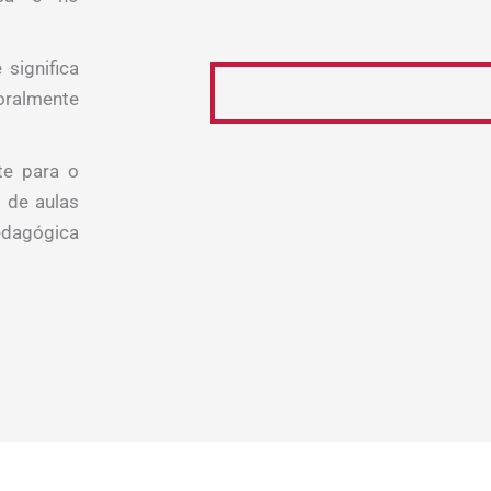
significa
oralmente
te para o
 de aulas
edagógica