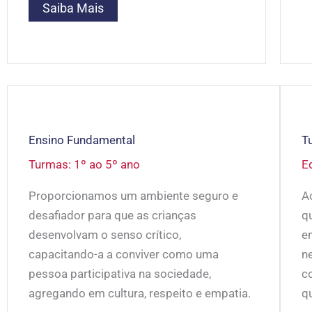
Saiba Mais
Ensino Fundamental
Tu
Turmas: 1º ao 5º ano
E
Proporcionamos um ambiente seguro e
A
desafiador para que as crianças
q
desenvolvam o senso crítico,
e
capacitando-a a conviver como uma
n
pessoa participativa na sociedade,
c
agregando em cultura, respeito e empatia.
q