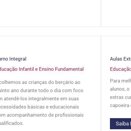
rno Integral
Aulas Ext
ducação Infantil e Ensino Fundamental
Educação 
Para mel
colhemos as crianças do berçário ao
alunos, o
uinto ano durante todo o dia com foco
extras cu
m atendê-los integralmente em suas
capoeira 
ecessidades básicas e educacionais
om acompanhamento de profissionais
ualificados.
Saiba