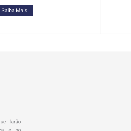
Saiba Mais
que farão
mica e no