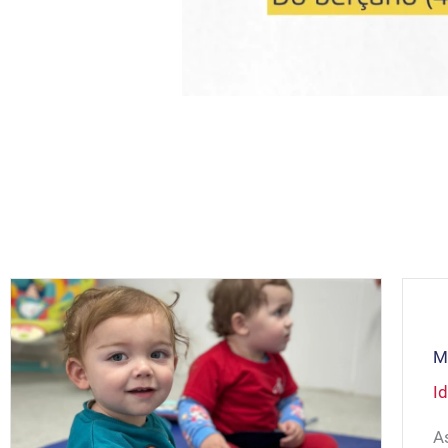
M
Id
A