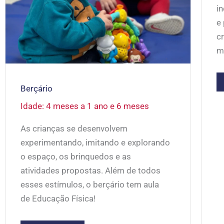
i
e 
c
ma
Berçário
Idade: 4 meses a 1 ano e 6 meses
As crianças se desenvolvem
experimentando, imitando e explorando
o espaço, os brinquedos e as
atividades propostas. Além de todos
esses estímulos, o berçário tem aula
de Educação Física!