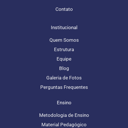
r
o
a
k
Contato
m
-
f
Institucional
Quem Somos
Estrutura
Equipe
Blog
Galeria de Fotos
Perguntas Frequentes
Ensino
Metodologia de Ensino
Material Pedagógico