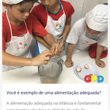
Você
é
exemplo
de
uma
alimentação
adequada?
Você é exemplo de uma alimentação adequada?
A alimentação adequada na infância é fundamental