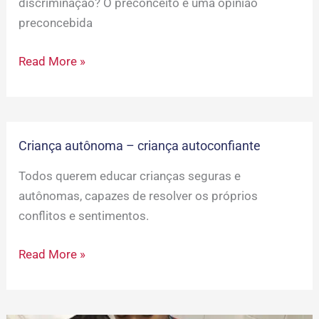
discriminação? O preconceito é uma opinião
preconcebida
Read More »
Criança autônoma – criança autoconfiante
Criança
autônoma
Todos querem educar crianças seguras e
–
autônomas, capazes de resolver os próprios
criança
conflitos e sentimentos.
autoconfiante
Read More »