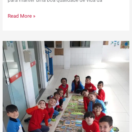
para manter uma boa qualidade de vida da
Read More »
05
de
Junho
—
Dia
Mundial
do
Meio
Ambiente